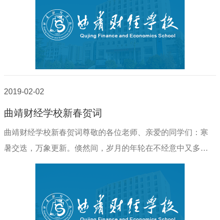
2019-02-02
曲靖财经学校新春贺词
曲靖财经学校新春贺词尊敬的各位老师、亲爱的同学们：寒
暑交迭，万象更新。倏然间，岁月的年轮在不经意中又多划
了一圈，值此辞旧迎新的时刻，曲靖财经学校向全校教职
工、同学们表示诚挚的新春问候和节日祝贺！201..