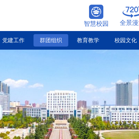
全景漫
智慧校园
党建工作
群团组织
教育教学
校园文化
学校团委
教学动态
法制教育
职工之家
专业建设
心理健康
队伍建设
志愿公益
教育科研
学生风采
教师风采
学生工作