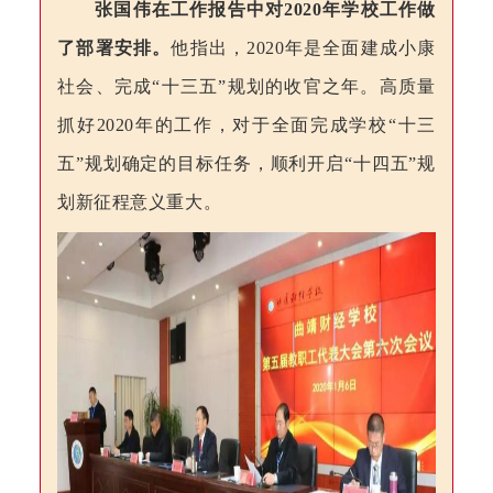
张国伟在工作报告中对
2020
年学校工作做
了部署安排。
他指出，
2020
年是全面建成小康
社会、完成“十三五”
规划
的收官之年。高质量
抓好
2020
年的工作，对于全面完成学校“十三
五”
规划
确定的目标任务
，
顺利开启
“十四五”
规
划
新征程意义重大。