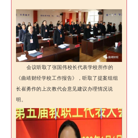
会议听取了
张国伟校长
代表学校所作的
《
曲靖财经学校
工作报告》
，
听取了提案组组
长
崔勇
作
的
上次教代会意见建议办理情况
说
明。