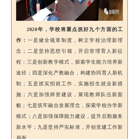
2020
年，
学校
将重点抓好
九
个方面的工
作
：
一是
健全规章制度，
树立学校
治理
新理
念；二是
坚持思想引领，开启管理育人新征
程
；三是
创新
教学模式
，
探索学生能力培养新
途径；四是
深化产教融合，构建协同育人新机
制
；五是
抓实招就工作，
实施招生就业新措
施；六是
加强师资建设，
展现教师队伍新面
貌；七是
筑牢融合发展理念，
探索学校办学新
模式；八是
加强保障能力建设，提升后勤服务
新
水平
；九是
坚持严实标准，开创党建工作新
局面
。