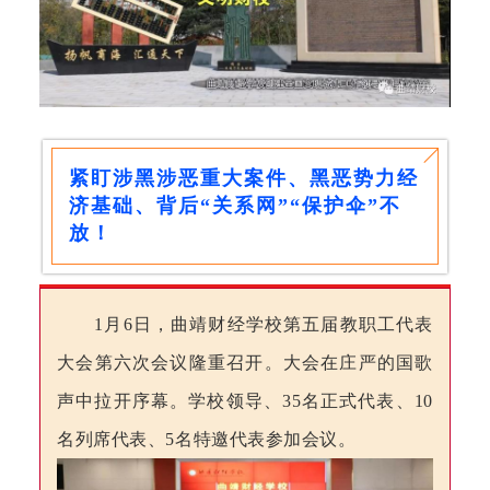
紧盯涉黑涉恶重大案件、黑恶势力经
济基础、背后“关系网”“保护伞”不
放
！
1
月
6
日，曲靖财经学校第五届教职工代表
大会
第六次
会议
隆重召开
。
大会在庄严的国歌
声中拉开序幕。学校领导、
35
名正式代表
、
10
名
列席
代表、
5
名特邀代表参加
会议。