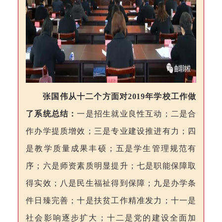
张国伟从十二个方面对
2019
年学校工作做
了系统总结：
一是
招生就业良性互动
；二是
合
作办学提质增效
；三是
专业建设推进有力
；四
是
教学质量
成果丰硕；五是
学生管理
规范有
序；六是
师资
素质明显提升；七是
职能保障取
得实效
；八是
民生福祉得到保障
；九是
办学条
件日臻完善
；十是
扶贫工作精准发力
；十一是
社会
影响
逐步扩大；十二是
党的建设全面加