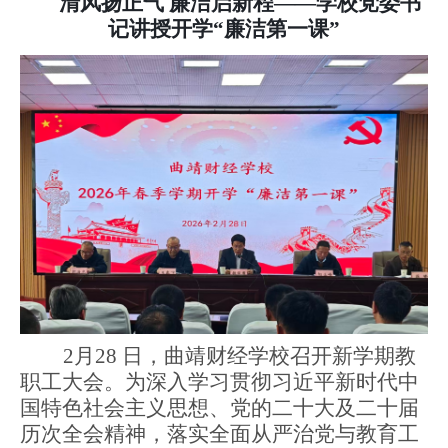
清风扬正气 廉洁启新程
——
学校党委书
记讲授开学“廉洁第一课”
2月28 日，曲靖财经学校召开新学期教
职工大会。为深入学习贯彻习近平新时代中
国特色社会主义思想
、
党的
二十大
及
二十届
历次全会精神
，落实全面从严治党与教育工